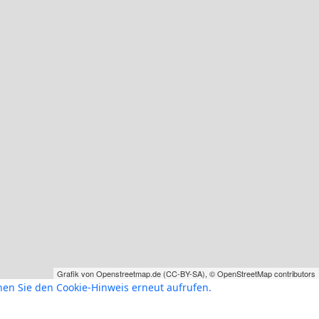
Grafik von
Openstreetmap.de
(
CC-BY-SA
),
© OpenStreetMap contributors
nen Sie den Cookie-Hinweis erneut aufrufen.