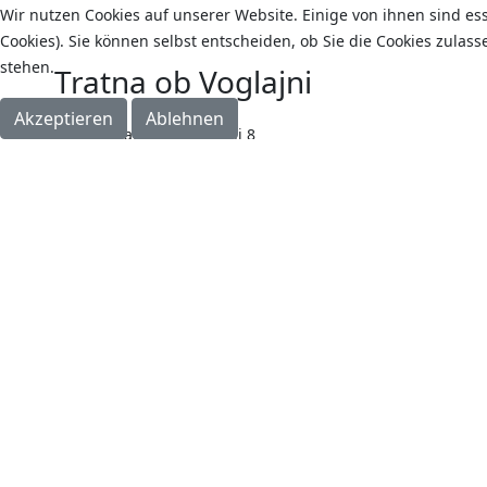
Wir nutzen Cookies auf unserer Website. Einige von ihnen sind es
Cookies). Sie können selbst entscheiden, ob Sie die Cookies zulas
stehen.
Tratna ob Voglajni
Akzeptieren
Ablehnen
Tratna ob Voglajni 8
3263 Gorica pri Slivnici
Slowenien
Tel. +49 179 9429999 >>>